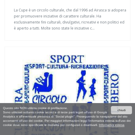
La Cupe è un circolo culturale, che dal 1996 ad Airasca si adopera
per promuovere iniziative di carattere culturale. Ha
esclusivamente fini culturali, divulgativi, ricreativi e non politici ed
è aperto a tutti. Molte sono state le iniziative c...
Questo sito NON utilizza cookie di profilazione.
chiudi
Sono utilizzati soltanto cookie tecnici e di terze parti legati all'uso di Google
Analytics e all'eventuale presenza di "Social plugin". Proseguendo la navigazione del sito
acconsenti all'uso dei cookie. Per maggiori informazioni leggi l'informativa estesa sull'uso dei
cookie dove sono specificate le modalità per configurali o disattivarli.
Informativa estesa