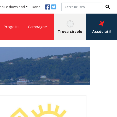
iali e download
Dona
Progetti
Campagne
Trova circolo
Assòciati!