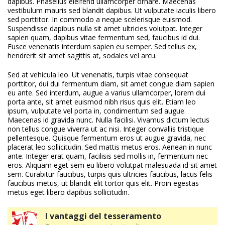
dapibus. Phasellus eleifend ullamcorper ornare. Maecenas
vestibulum mauris sed blandit dapibus. Ut vulputate iaculis libero
sed porttitor. In commodo a neque scelerisque euismod.
Suspendisse dapibus nulla sit amet ultricies volutpat. Integer
sapien quam, dapibus vitae fermentum sed, faucibus id dui.
Fusce venenatis interdum sapien eu semper. Sed tellus ex,
hendrerit sit amet sagittis at, sodales vel arcu.
Sed at vehicula leo. Ut venenatis, turpis vitae consequat
porttitor, dui dui fermentum diam, sit amet congue diam sapien
eu ante. Sed interdum, augue a varius ullamcorper, lorem dui
porta ante, sit amet euismod nibh risus quis elit. Etiam leo
ipsum, vulputate vel porta in, condimentum sed augue.
Maecenas id gravida nunc. Nulla facilisi. Vivamus dictum lectus
non tellus congue viverra ut ac nisi. Integer convallis tristique
pellentesque. Quisque fermentum eros ut augue gravida, nec
placerat leo sollicitudin. Sed mattis metus eros. Aenean in nunc
ante. Integer erat quam, facilisis sed mollis in, fermentum nec
eros. Aliquam eget sem eu libero volutpat malesuada id sit amet
sem. Curabitur faucibus, turpis quis ultricies faucibus, lacus felis
faucibus metus, ut blandit elit tortor quis elit. Proin egestas
metus eget libero dapibus sollicitudin.
I vantaggi del tesseramento