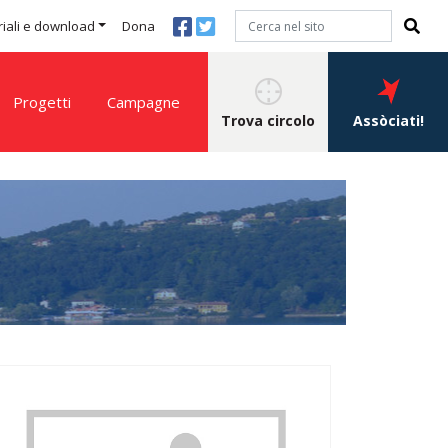
iali e download
Dona
Progetti
Campagne
Trova circolo
Assòciati!