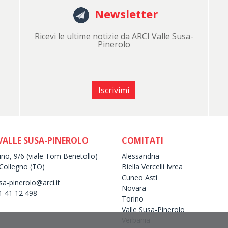
Newsletter
Ricevi le ultime notizie da ARCI Valle Susa-
Pinerolo
Iscrivimi
VALLE SUSA-PINEROLO
COMITATI
ino, 9/6 (viale Tom Benetollo) -
Alessandria
Collegno (TO)
Biella Vercelli Ivrea
Cuneo Asti
sa-pinerolo@arci.it
Novara
11 41 12 498
Torino
Valle Susa-Pinerolo
Verbania