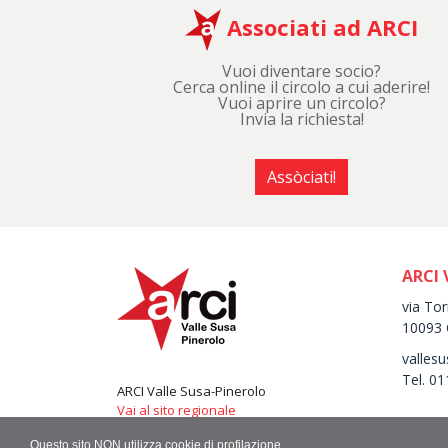
Associati ad ARCI
Vuoi diventare socio?
Cerca online il circolo a cui aderire!
Vuoi aprire un circolo?
Invia la richiesta!
Assòciati!
ARCI 
via Tor
10093 
vallesu
Tel. 0
ARCI Valle Susa-Pinerolo
Vai al sito regionale
Questo sito NON utilizza cookie di profilazione.