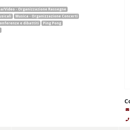
a/Video - Organizzazione Rassegne
sicali
Musica - Organizzazione Concerti
conferenze e dibattiti
Ping Pong
i
C