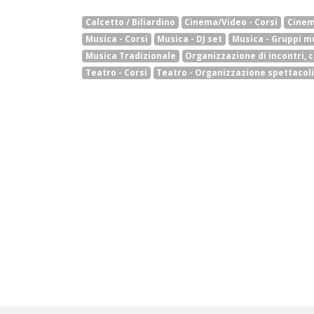
Calcetto / Biliardino
Cinema/Video - Corsi
Cinem
Musica - Corsi
Musica - DJ set
Musica - Gruppi mu
Musica Tradizionale
Organizzazione di incontri, 
Teatro - Corsi
Teatro - Organizzazione spettacol