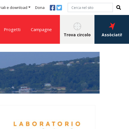
iali e download
Dona
Progetti
Campagne
Trova circolo
Assòciati!