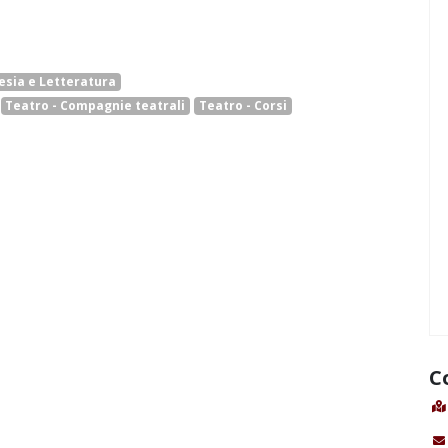
esia e Letteratura
Teatro - Compagnie teatrali
Teatro - Corsi
C