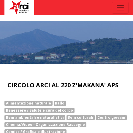
CIRCOLO ARCI AL 220 Z'MAKANA' APS
Alimentazione naturale
Ballo
Benessere / Salute e cura del corpo
Beni ambientali e naturalistici
Beni culturali
Centro giovani
Cinema/Video - Organizzazione Rassegne
Comics / Grafica e illustrazione