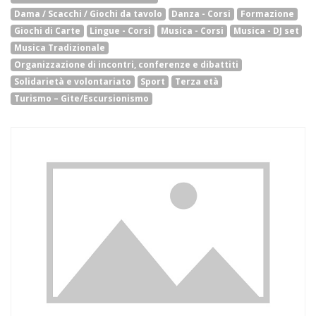
Dama / Scacchi / Giochi da tavolo
Danza - Corsi
Formazione
Giochi di Carte
Lingue - Corsi
Musica - Corsi
Musica - DJ set
Musica Tradizionale
Organizzazione di incontri, conferenze e dibattiti
Solidarietà e volontariato
Sport
Terza età
Turismo – Gite/Escursionismo