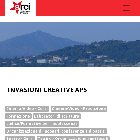
INVASIONI CREATIVE APS
Cinema/Video - Corsi
Cinema/Video - Produzione
Formazione
Laboratori di scrittura
Ludico/Formative per l'adolescenza
Organizzazione di incontri, conferenze e dibattiti
Teatro - Corsi
Teatro - Organizzazione spettacoli