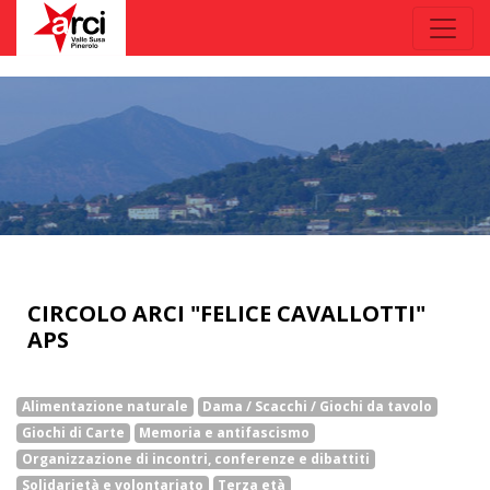
CIRCOLO ARCI "FELICE CAVALLOTTI"
APS
Alimentazione naturale
Dama / Scacchi / Giochi da tavolo
Giochi di Carte
Memoria e antifascismo
Organizzazione di incontri, conferenze e dibattiti
Solidarietà e volontariato
Terza età