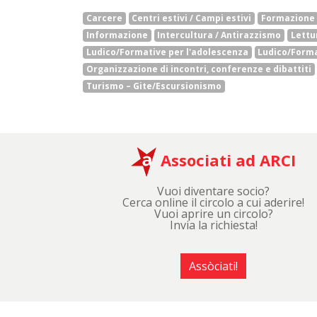
Carcere
Centri estivi / Campi estivi
Formazione
Informazione
Intercultura / Antirazzismo
Lettu
Ludico/Formative per l'adolescenza
Ludico/Forma
Organizzazione di incontri, conferenze e dibattiti
Turismo – Gite/Escursionismo
Associati ad ARCI
Vuoi diventare socio?
Cerca online il circolo a cui aderire!
Vuoi aprire un circolo?
Invia la richiesta!
Assòciati!