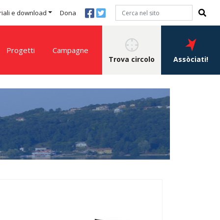
iali e download
Dona
Progetti
Campagne
Trova circolo
Assòciati!