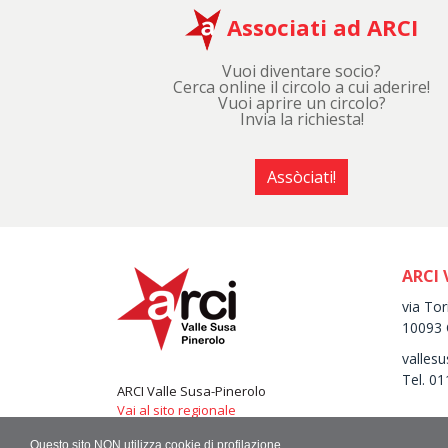
Associati ad ARCI
Vuoi diventare socio?
Cerca online il circolo a cui aderire!
Vuoi aprire un circolo?
Invia la richiesta!
Assòciati!
ARCI 
via Tor
10093 
vallesu
Tel. 0
ARCI Valle Susa-Pinerolo
Vai al sito regionale
Questo sito NON utilizza cookie di profilazione.