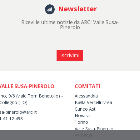
Newsletter
Ricevi le ultime notizie da ARCI Valle Susa-
Pinerolo
Iscrivimi
VALLE SUSA-PINEROLO
COMITATI
ino, 9/6 (viale Tom Benetollo) -
Alessandria
Collegno (TO)
Biella Vercelli Ivrea
Cuneo Asti
sa-pinerolo@arci.it
Novara
11 41 12 498
Torino
Valle Susa-Pinerolo
Verbania