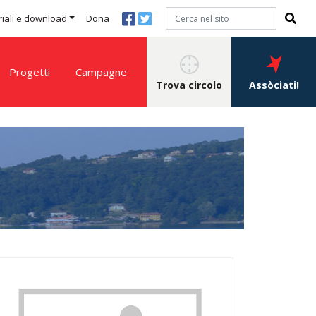
iali e download
Dona
Progetti
Campagne
Trova circolo
Assòciati!