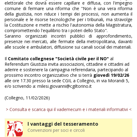
elettorale che dovrà essere capillare e diffusa, con l'impegno
comune di fermare una riforma che "Non è una vera riforma
della giustizia, non riduce i tempi dei processi, non aumenta il
personale e le risorse tecnologiche per i tribunali, ma stravolge
la Costituzione e mette a rischio l'autonomia della Magistratura,
compromettendo l'equilibrio tra i poteri dello Stato".
Saranno organizzati incontri pubblici di approfondimento,
presenze nei mercati, alle fermate della metropolitana, davanti
alle scuole e ambulatori, diffusione sui canali social dei materiali.
Il
Comitato collegnese "Società civile per il NO"
al
Referendum Giustizia invita associazioni, cittadine e cittadini ad
aderire e sostenere la campagna referendaria, partecipando al
prossimo incontro organizzativo che si terrà
giovedì 19/02/26
alle ore 17.30 presso la sede CGIL a Collegno, in via Morandi 5,
e/o scrivendo a: milesi.giovanni@cgiltorino.it
(Collegno, 11/02/2026)
> Consulta e scarica qui il vademecum e i materiali informativi <
I vantaggi del tesseramento
Convenzioni per soci e circoli